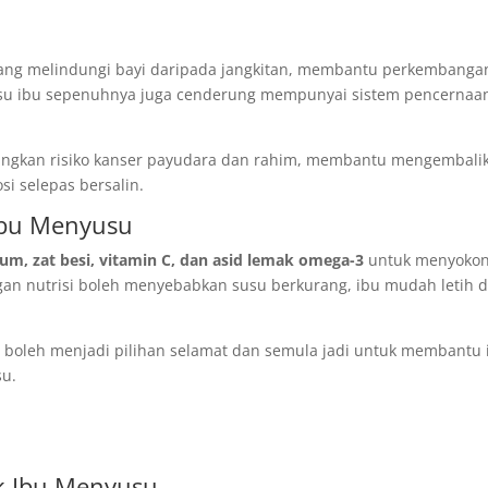
yang melindungi bayi daripada jangkitan, membantu perkembanga
usu ibu sepenuhnya juga cenderung mempunyai sistem pencernaa
ngkan risiko kanser payudara dan rahim, membantu mengembali
i selepas bersalin.
 Ibu Menyusu
ium, zat besi, vitamin C, dan asid lemak omega-3
untuk menyoko
ngan nutrisi boleh menyebabkan susu berkurang, ibu mudah letih 
e
boleh menjadi pilihan selamat dan semula jadi untuk membantu 
su.
k Ibu Menyusu