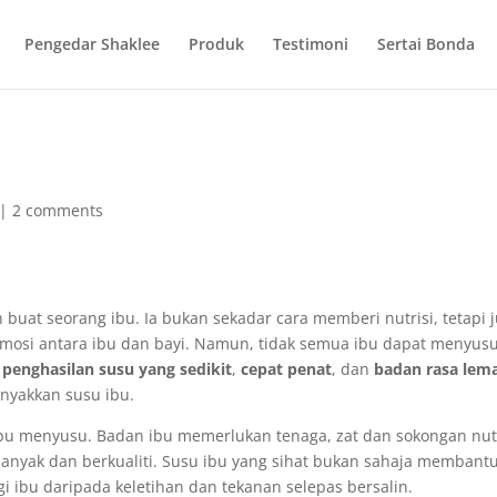
Pengedar Shaklee
Produk
Testimoni
Sertai Bonda
|
2 comments
buat seorang ibu. Ia bukan sekadar cara memberi nutrisi, tetapi 
mosi antara ibu dan bayi. Namun, tidak semua ibu dapat menyus
h
penghasilan susu yang sedikit
,
cepat penat
, dan
badan rasa lem
nyakkan susu ibu.
bu menyusu. Badan ibu memerlukan tenaga, zat dan sokongan nutr
anyak dan berkualiti. Susu ibu yang sihat bukan sahaja membant
 ibu daripada keletihan dan tekanan selepas bersalin.