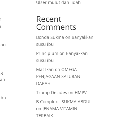
Ulser mulut dan lidah
Recent
n
Comments
n
Bonda Sukma
on
Banyakkan
susu ibu
kan
Principium
on
Banyakkan
susu ibu
Mat Ikan
on
OMEGA
ng
PENJAGAAN SALURAN
dan
DARAH
Trump Decides
on
HMPV
ibu
B Complex - SUKMA ABDUL
on
JENAMA VITAMIN
TERBAIK