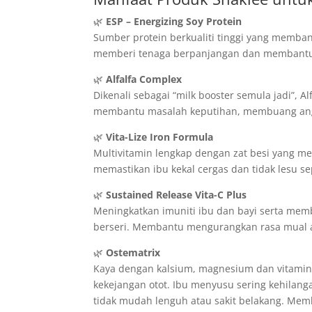
🌿
ESP – Energizing Soy Protein
Sumber protein berkualiti tinggi yang memb
memberi tenaga berpanjangan dan membantu kul
🌿
Alfalfa Complex
Dikenali sebagai “milk booster semula jadi”, 
membantu masalah keputihan, membuang ang
🌿
Vita-Lize Iron Formula
Multivitamin lengkap dengan zat besi yang 
memastikan ibu kekal cergas dan tidak lesu 
🌿
Sustained Release Vita-C Plus
Meningkatkan imuniti ibu dan bayi serta memba
berseri. Membantu mengurangkan rasa mual a
🌿
Ostematrix
Kaya dengan kalsium, magnesium dan vitamin 
kekejangan otot. Ibu menyusu sering kehilan
tidak mudah lenguh atau sakit belakang. 