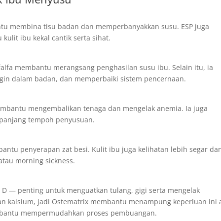
antu membina tisu badan dan memperbanyakkan susu. ESP juga
it ibu kekal cantik serta sihat.
Alfalfa membantu merangsang penghasilan susu ibu. Selain itu, ia
in dalam badan, dan memperbaiki sistem pencernaan.
membantu mengembalikan tenaga dan mengelak anemia. Ia juga
sepanjang tempoh penyusuan.
ntu penyerapan zat besi. Kulit ibu juga kelihatan lebih segar da
tau morning sickness.
D — penting untuk menguatkan tulang, gigi serta mengelak
gan kalsium, jadi Ostematrix membantu menampung keperluan ini 
Membantu mempermudahkan proses pembuangan.