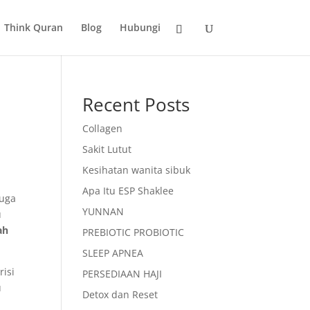
Think Quran
Blog
Hubungi
Recent Posts
Collagen
Sakit Lutut
Kesihatan wanita sibuk
Apa Itu ESP Shaklee
juga
YUNNAN
u
ah
PREBIOTIC PROBIOTIC
SLEEP APNEA
isi
PERSEDIAAN HAJI
u
Detox dan Reset