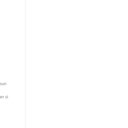
 pun
h
an si