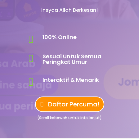
insyaa Allah Berkesan!
100% Online

Sesuai Untuk Semua

Peringkat Umur
Interaktif & Menarik

Daftar Percuma!
(Scroll kebawah untuk info lanjut)