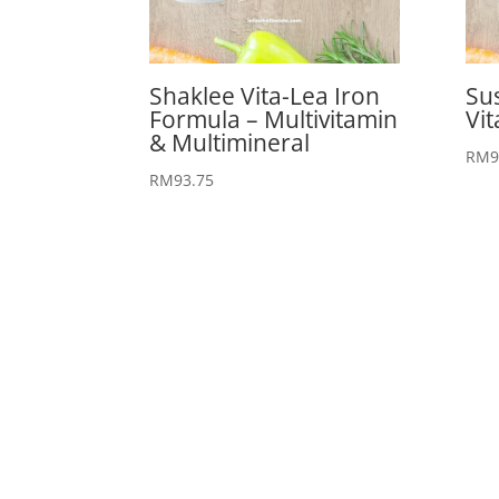
Shaklee Vita-Lea Iron
Su
Formula – Multivitamin
Vit
& Multimineral
RM
9
RM
93.75