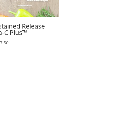
stained Release
a-C Plus™
7.50