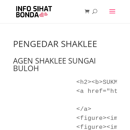
PENGEDAR SHAKLEE
AGEN SHAKLEE SUNGAI
BULOH
                <h2><b>SUKMA A
                <a href="https
                              
                </a>

                <figure><img w
                <figure><img w