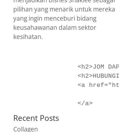
menjadikan bisnes Shaklee sebagai
pilihan yang menarik untuk mereka
yang ingin menceburi bidang
keusahawanan dalam sektor
kesihatan.
                              
                              
                <h2>JOM DAPATK
                <h2>HUBUNGI KA
                <a href="http:
                              
Recent Posts
Collagen