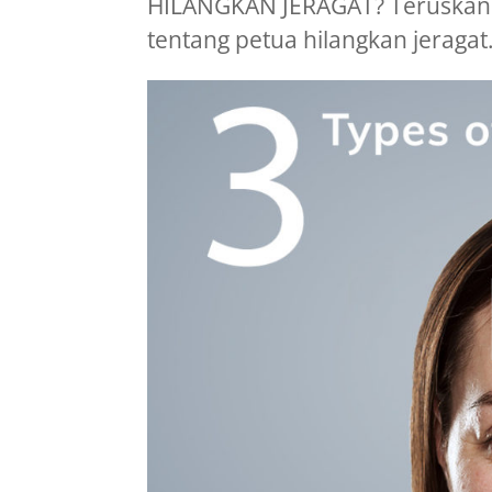
HILANGKAN JERAGAT? Teruskan 
tentang petua hilangkan jeragat