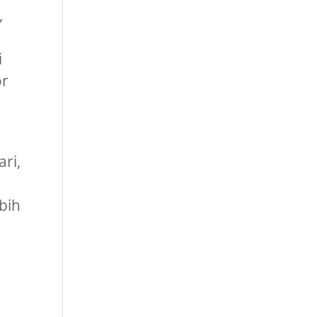
,
i
or
ri,
bih