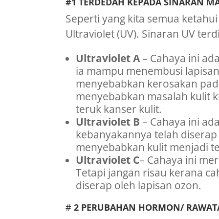
#1
TERDEDAH KEPADA SINARAN M
Seperti yang kita semua ketahu
Ultraviolet (UV). Sinaran UV terdi
Ultraviolet A
– Cahaya ini ad
ia mampu menembusi lapisan 
menyebabkan kerosakan pada
menyebabkan masalah kulit kul
teruk kanser kulit.
Ultraviolet B
– Cahaya ini ad
kebanyakannya telah diserap 
menyebabkan kulit menjadi t
Ultraviolet C
– Cahaya ini me
Tetapi jangan risau kerana ca
diserap oleh lapisan ozon.
#
2 PERUBAHAN HORMON/ RAWA